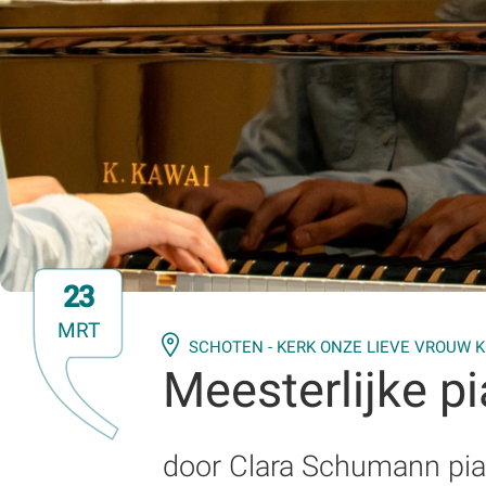
23
MRT
SCHOTEN - KERK ONZE LIEVE VROUW 
Meesterlijke p
door Clara Schumann pia