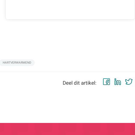
HARTVERWARMEND
Faceb
Lin
Deel dit artikel: