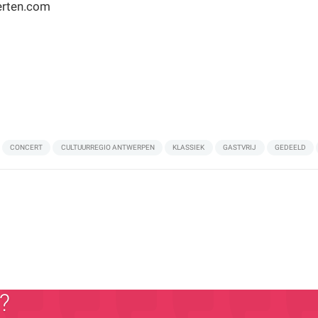
erten.com
CONCERT
CULTUURREGIO ANTWERPEN
KLASSIEK
GASTVRIJ
GEDEELD
?