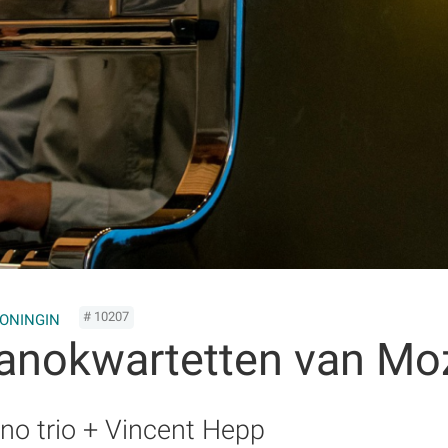
# 10207
KONINGIN
ianokwartetten van Mo
no trio + Vincent Hepp